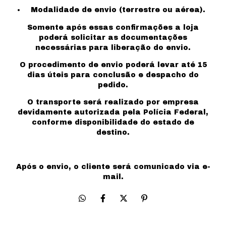
Modalidade de envio (terrestre ou aérea).
Somente após essas confirmações a loja
poderá solicitar as documentações
necessárias para liberação do envio.
O procedimento de envio poderá levar até 15
dias úteis para conclusão e despacho do
pedido.
O transporte será realizado por empresa
devidamente autorizada pela Polícia Federal,
conforme disponibilidade do estado de
destino.
Após o envio, o cliente será comunicado via e-
mail.