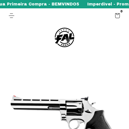
Primeira Compra - BEMVINDO5
Imperdível - Promoção
0