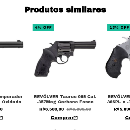
Produtos similares
4
%
OFF
13
%
OFF
Imperador
REVÓLVER Taurus 065 Cal.
REVÓLVER
6" Oxidado
.357Mag Carbono Fosco
38SPL e 
00
R$6.500,00
R$6.800,00
R$5.89