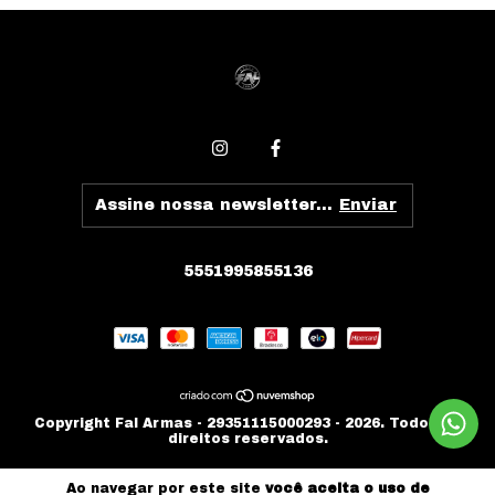
5551995855136
Copyright Fal Armas - 29351115000293 - 2026. Todos os
direitos reservados.
Ao navegar por este site
você aceita o uso de