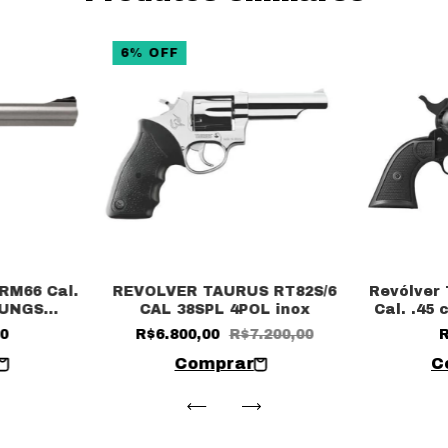
6
%
OFF
RM66 Cal.
REVOLVER TAURUS RT82S/6
Revólver
TUNGS
CAL 38SPL 4POL inox
Cal. .45 
io)
00
R$6.800,00
R$7.200,00
R