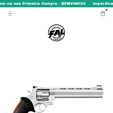
 na sua Primeira Compra - BEMVINDO5
Imperdível -
0