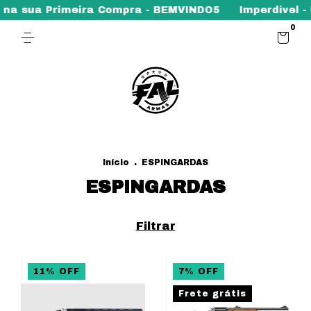
a sua Primeira Compra - BEMVINDO5
Imperdível - Pr
0
Início
.
ESPINGARDAS
ESPINGARDAS
Filtrar
11
%
OFF
7
%
OFF
Frete grátis