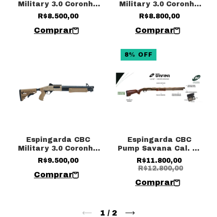
Military 3.0 Coronha
Military 3.0 Coronha
Retrátil Cal. 12 / 16”
Retrátil Cal. 12 / 24”
R$8.500,00
R$8.800,00
Sem acessórios
Sem acessórios
8
%
OFF
Espingarda CBC
Espingarda CBC
Military 3.0 Coronha
Pump Savana Cal. 12
Retrátil Cal. 12 / 14”
28" Ox Bronze com
R$9.500,00
R$11.800,00
Com acessórios TAN
coronha de madeira
R$12.800,00
1
/
2