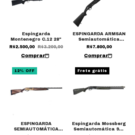
Espingarda
ESPINGARDA ARMSAN
Montenegro C.12 28"
Semiautomática
A612 Cal. 12 28" 5
R$2.500,00
R$3.200,00
R$7.800,00
tiros
12
%
OFF
Frete grátis
ESPINGARDA
Espingarda Mossberg
SEMIAUTOMÁTICA
Semiautomática 940
ARMSAN PHENOMA
JM/10 Calibre 12