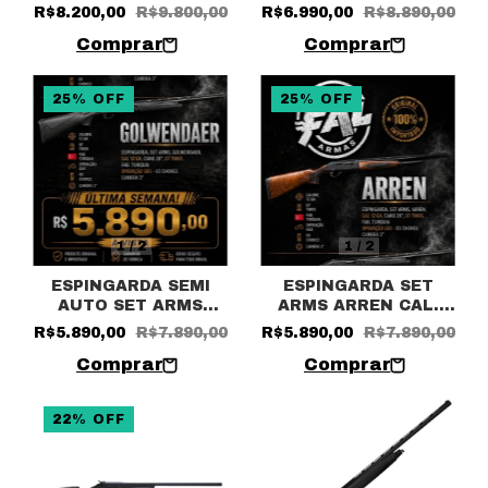
Semiautomática
Arms Bowman
R$8.200,00
R$9.800,00
R$6.990,00
R$8.890,00
cal.12 CANO 28″
Calibre 12
25
%
OFF
25
%
OFF
1
/
2
1
/
2
ESPINGARDA SEMI
ESPINGARDA SET
AUTO SET ARMS
ARMS ARREN CAL.
GOLWENDAER CAL.
12GA BLOCO PRETO E
R$5.890,00
R$7.890,00
R$5.890,00
R$7.890,00
12GA 28”
MADEIRA 8+1
22
%
OFF