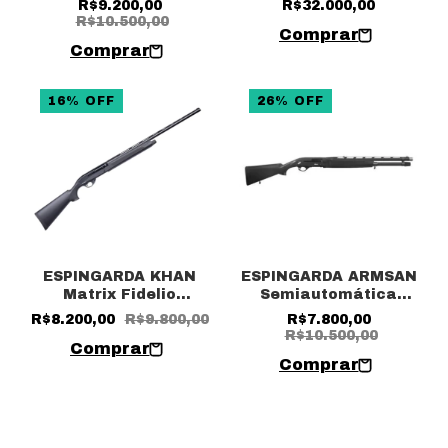
R$9.200,00
R$32.000,00
BRONZE CAL 12 28" 5
Cano 24" - Coronha
R$10.500,00
TIROS
Polímero Camuflada
16
%
OFF
26
%
OFF
ESPINGARDA KHAN
ESPINGARDA ARMSAN
Matrix Fidelio
Semiautomática
Semiautomática PT
A612 Cal. 12 24" 10
R$8.200,00
R$9.800,00
R$7.800,00
cal.12 CANO 28″
tiros
R$10.500,00