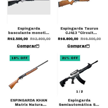
Espingarda
Espingarda Taurus
basculante monotiro
CJ413 "Circuit
(polímero) AKSA SB-
Judge" Oxidado Cal.
R$2.500,00
R$2.800,00
R$8.800,00
R$9.500,00
04 Cal.12
36
16
%
OFF
21
%
OFF
1
/
2
ESPINGARDA KHAN
Espingarda
Matrix Natura
Semiautomática Set