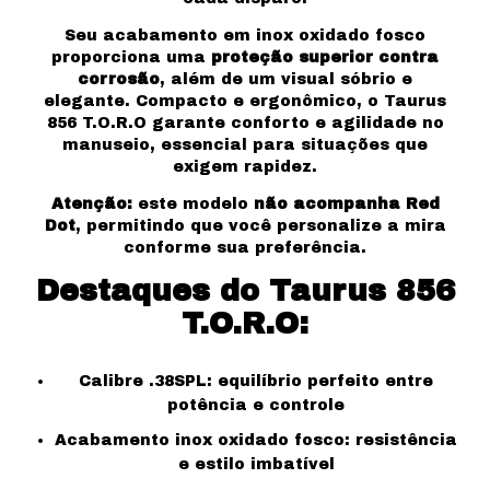
Seu acabamento em inox oxidado fosco
proporciona uma
proteção superior contra
corrosão
, além de um visual sóbrio e
elegante. Compacto e ergonômico, o Taurus
856 T.O.R.O garante conforto e agilidade no
manuseio, essencial para situações que
exigem rapidez.
Atenção:
este modelo
não acompanha Red
Dot
, permitindo que você personalize a mira
conforme sua preferência.
Destaques do Taurus 856
T.O.R.O:
Calibre .38SPL: equilíbrio perfeito entre
potência e controle
Acabamento inox oxidado fosco: resistência
e estilo imbatível