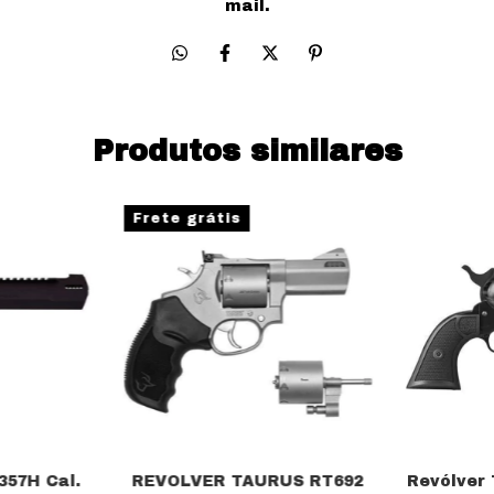
mail.
Produtos similares
Frete grátis
357H Cal.
REVOLVER TAURUS RT692
Revólver