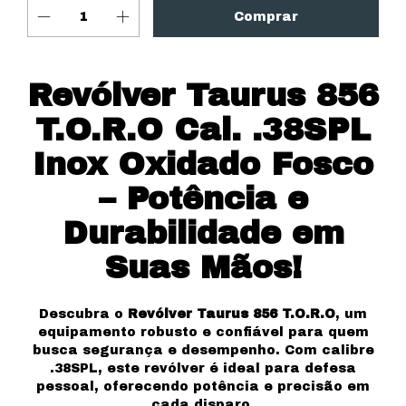
Revólver Taurus 856
T.O.R.O Cal. .38SPL
Inox Oxidado Fosco
– Potência e
Durabilidade em
Suas Mãos!
Descubra o
Revólver Taurus 856 T.O.R.O
, um
equipamento robusto e confiável para quem
busca segurança e desempenho. Com calibre
.38SPL, este revólver é ideal para defesa
pessoal, oferecendo potência e precisão em
cada disparo.