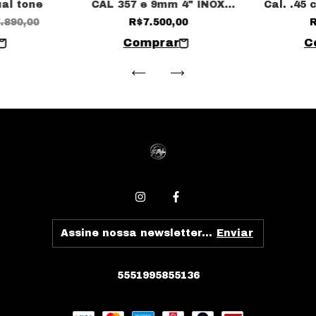
ual tone
CAL 357 e 9mm 4" INOX
Cal. .45 
FOSCO
.890,00
R$7.500,00
R
5551995855136