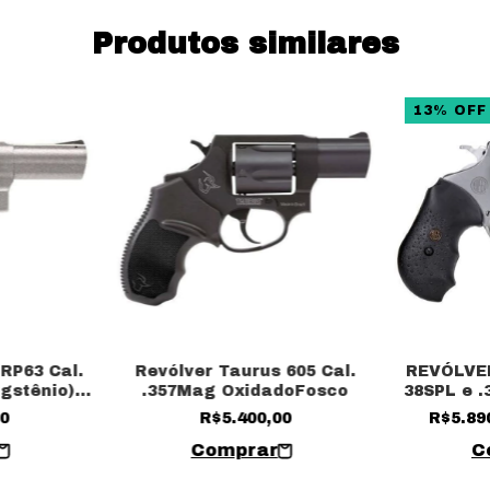
Produtos similares
13
%
OFF
RP63 Cal.
Revólver Taurus 605 Cal.
REVÓLVER
gstênio)
.357Mag OxidadoFosco
38SPL e 
cha
00
R$5.400,00
R$5.89