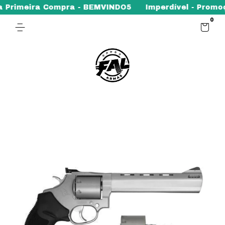
 Primeira Compra - BEMVINDO5
Imperdível - Promoçã
0