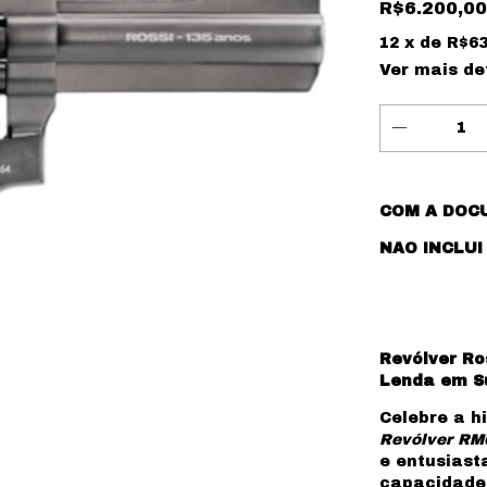
R$6.200,00
12
x de
R$63
Ver mais de
COM A DOCU
NAO INCLUI
Revólver Ro
Lenda em S
Celebre a h
Revólver RM
e entusiast
capacidade 