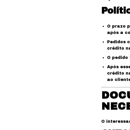
Polít
O prazo p
após a c
Pedidos c
crédito na
O pedido 
Após esse
crédito n
ao client
DOC
NEC
O interessa