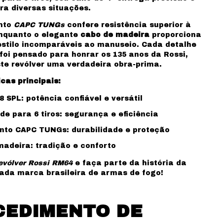
ra diversas situações.
nto
CAPC TUNGs
confere resistência superior à
nquanto o elegante
cabo de madeira
proporciona
estilo incomparáveis ao manuseio. Cada detalhe
foi pensado para honrar os 135 anos da Rossi,
te revólver uma verdadeira obra-prima.
cas principais:
38 SPL: potência confiável e versátil
e para 6 tiros: segurança e eficiência
to CAPC TUNGs: durabilidade e proteção
adeira: tradição e conforto
evólver Rossi RM64
e faça parte da história da
da marca brasileira de armas de fogo!
CEDIMENTO DE