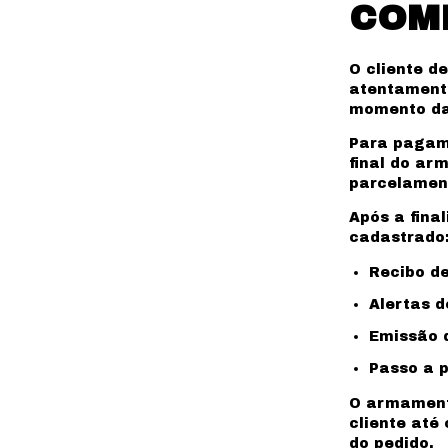
COMP
O cliente de
atentamente
momento da
Para pagame
final do ar
parcelament
Após a fina
cadastrado
Recibo d
Alertas 
Emissão d
Passo a p
O armament
cliente até
do pedido.