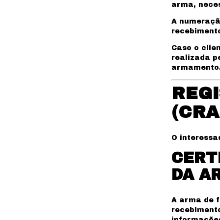
arma, neces
A numeraçã
recebimento
Caso o clie
realizada p
armamento
REGI
(CRA
O interessa
CERT
DA A
A arma de f
recebimento
informaçõe