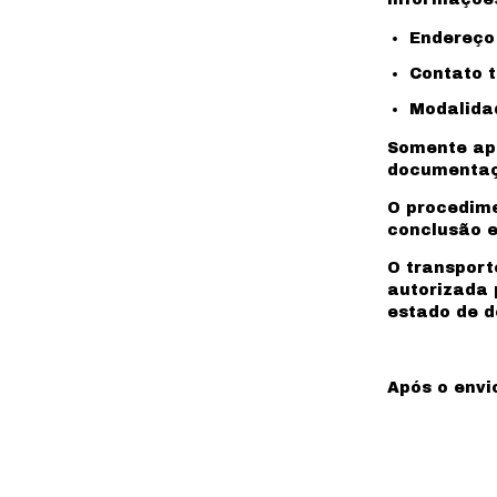
Endereço
Contato t
Modalidad
Somente apó
documentaçõ
O procedime
conclusão e
O transport
autorizada 
estado de d
Após o envi