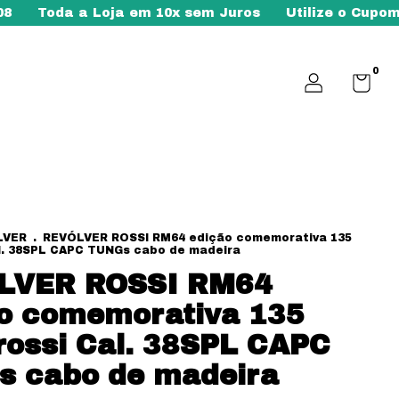
 Loja em 10x sem Juros
Utilize o Cupom na sua Pr
0
LVER
.
REVÓLVER ROSSI RM64 edição comemorativa 135
al. 38SPL CAPC TUNGs cabo de madeira
LVER ROSSI RM64
o comemorativa 135
rossi Cal. 38SPL CAPC
 cabo de madeira