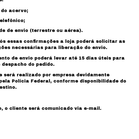
 do acervo;
elefônico;
e de envio (terrestre ou aérea).
s essas confirmações a loja poderá solicitar as
es necessárias para liberação do envio.
nto de envio poderá levar até 15 dias úteis para
 despacho do pedido.
e será realizado por empresa devidamente
pela Polícia Federal, conforme disponibilidade do
estino.
o, o cliente será comunicado via e-mail.