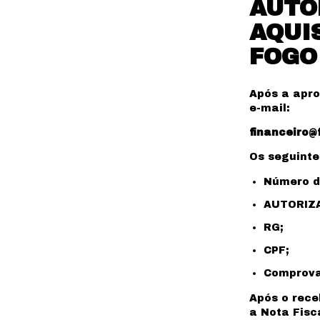
AUTO
AQUI
FOGO
Após a apro
e-mail:
financeiro@
Os seguint
Número d
AUTORIZA
RG;
CPF;
Comprova
Após o rec
a Nota Fisc