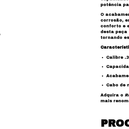
potência pa
O acabame
corrosão, e
conforto e 
desta peça 
tornando es
Característi
Calibre .
Capacidad
Acabamen
Cabo de m
Adquira o
R
mais renoma
PRO