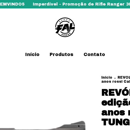
Imperdível - Promoção de Rifle Ranger 308
Toda a
Início
Produtos
Contato
Início
.
REVO
anos rossi C
REVÓ
ediçã
anos 
TUNGs