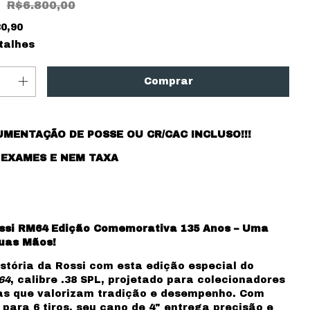
R$6.800,00
0,90
talhes
MENTAÇÃO DE POSSE OU CR/CAC INCLUSO!!!
 EXAMES E NEM TAXA
ssi RM64 Edição Comemorativa 135 Anos – Uma
uas Mãos!
istória da Rossi com esta edição especial do
64
, calibre .38 SPL, projetado para colecionadores
as que valorizam tradição e desempenho. Com
para 6 tiros, seu cano de 4" entrega precisão e