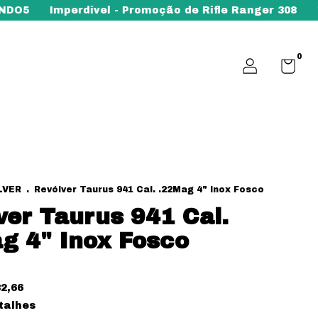
5
Imperdível - Promoção de Rifle Ranger 308
Toda
0
LVER
.
Revólver Taurus 941 Cal. .22Mag 4" Inox Fosco
ver Taurus 941 Cal.
g 4" Inox Fosco
2,66
talhes