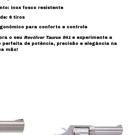
o: inox fosco resistente
e: 6 tiros
gonômico para conforto e controle
ora o seu
Revólver Taurus 941
e experimente a
perfeita de potência, precisão e elegância na
ua mão!