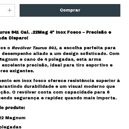
urus 941 Cal. .22Mag 4" Inox Fosco – Precisão e
ada Disparo!
os o
Revólver Taurus 941
, a escolha perfeita para
desempenho aliado a um design sofisticado. Com
 Magnum e cano de 4 polegadas, esta arma
 excelente precisão, ideal para tiro esportivo e
res exigentes.
nto em inox fosco oferece resistência superior à
arantindo durabilidade e um visual moderno que
ão. O revólver conta com capacidade para 6
ecendo segurança e rapidez quando mais importa.
o produto:
 .22 Magnum
polegadas