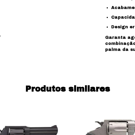
Acabament
Capacidad
Design er
Garanta ag
combinação 
palma da s
Produtos similares