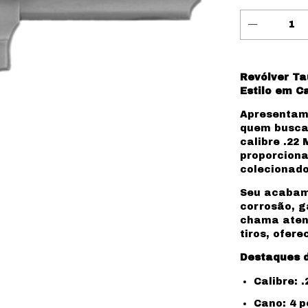
Revólver Ta
Estilo em C
Apresentam
quem busca 
calibre .22
proporciona
colecionado
Seu acabame
corrosão, g
chama atenç
tiros, ofer
Destaques d
Calibre:
Cano: 4 