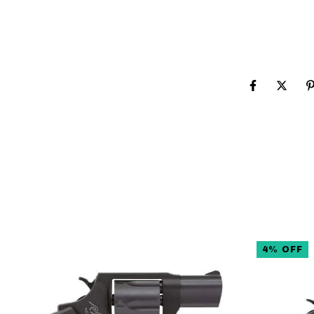
4
%
OFF