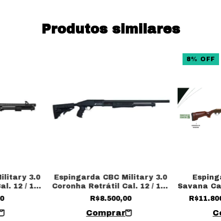
Produtos similares
8
%
OFF
litary 3.0
Espingarda CBC Military 3.0
Esping
l. 12 / 19”
Coronha Retrátil Cal. 12 / 16”
Savana Cal
rios
Sem acessórios
com cor
00
R$8.500,00
R$11.80