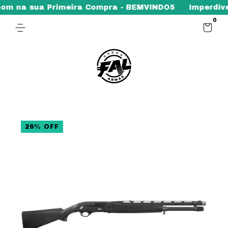
sua Primeira Compra - BEMVINDO5
Imperdível - Prom
0
26
%
OFF