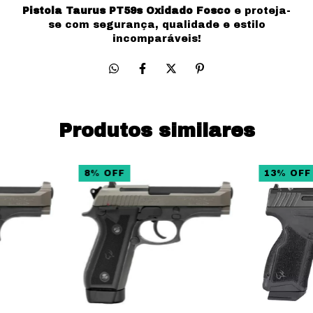
Pistola Taurus PT59s Oxidado Fosco
e proteja-
se com segurança, qualidade e estilo
incomparáveis!
Produtos similares
8
%
OFF
13
%
OFF