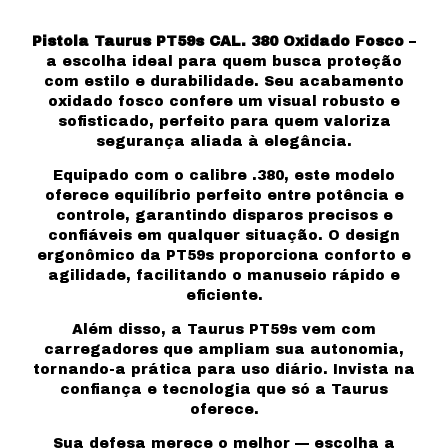
Pistola Taurus PT59s CAL. 380 Oxidado Fosco
–
a escolha ideal para quem busca proteção
com estilo e durabilidade. Seu acabamento
oxidado fosco confere um visual robusto e
sofisticado, perfeito para quem valoriza
segurança aliada à elegância.
Equipado com o calibre .380, este modelo
oferece equilíbrio perfeito entre potência e
controle, garantindo disparos precisos e
confiáveis em qualquer situação. O design
ergonômico da PT59s proporciona conforto e
agilidade, facilitando o manuseio rápido e
eficiente.
Além disso, a Taurus PT59s vem com
carregadores que ampliam sua autonomia,
tornando-a prática para uso diário. Invista na
confiança e tecnologia que só a Taurus
oferece.
Sua defesa merece o melhor — escolha a