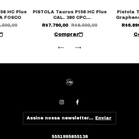
58 HC Plus
PISTOLA Taurus Pt58 HC Plus
Pistola 
DA FOSCO
CAL. 380 CPC
Graphene
TUNGS(Tungstenio)
.500,00
R$7.790,00
R$8.500,00
R$6.89
5551995855136