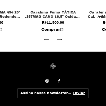
MA 454 20"
Carabina Puma TÁTICA
Carabin
l Redondo
.357MAG CANO 16,5″ Oxidada
Cal. .44
coronha em polímero
00
R$11.500,00
R