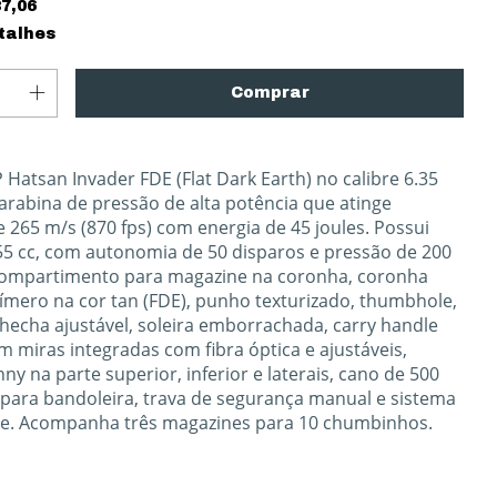
7,06
talhes
Hatsan Invader FDE (Flat Dark Earth) no calibre 6.35
rabina de pressão de alta potência que atinge
 265 m/s (870 fps) com energia de 45 joules. Possui
255 cc, com autonomia de 50 disparos e pressão de 200
compartimento para magazine na coronha, coronha
límero na cor tan (FDE), punho texturizado, thumbhole,
hecha ajustável, soleira emborrachada, carry handle
 miras integradas com fibra óptica e ajustáveis,
inny na parte superior, inferior e laterais, cano de 500
para bandoleira, trava de segurança manual e sistema
e. Acompanha três magazines para 10 chumbinhos.