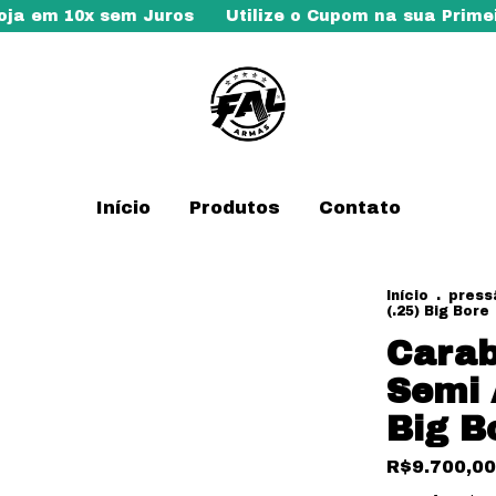
em 10x sem Juros
Utilize o Cupom na sua Primeira
Início
Produtos
Contato
Início
.
press
(.25) Big Bore
Carab
Semi 
Big B
R$9.700,00