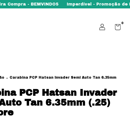
 Compra - BEMVINDO5
Imperdível - Promoção de Rifle
0
ão
.
Carabina PCP Hatsan Invader Semi Auto Tan 6.35mm
ina PCP Hatsan Invader
Auto Tan 6.35mm (.25)
ore