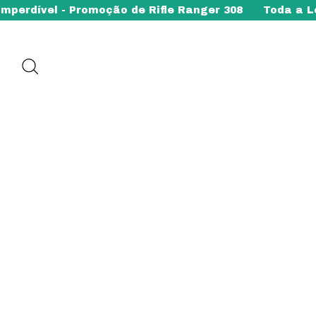
dível - Promoção de Rifle Ranger 308
Toda a Loja 