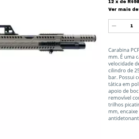
12
x de
R$98
Ver mais de
Carabina PCP 
mm. É uma ca
velocidade de
cilindro de 
bar. Possui 
tática em po
apoio de boc
removível com
trilhos picat
mm, encaixe 
antidetonant