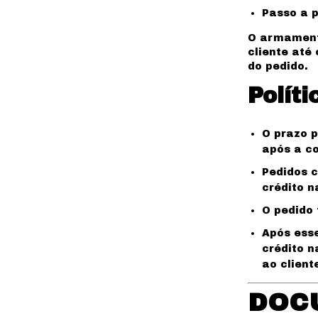
Passo a p
O armament
cliente até
do pedido.
Polít
O prazo p
após a c
Pedidos c
crédito na
O pedido 
Após esse
crédito n
ao client
DOC