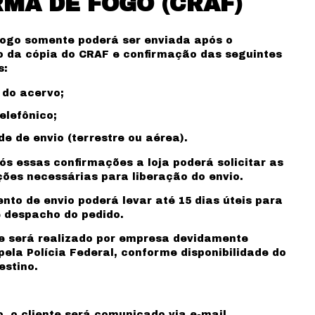
RMA DE FOGO (CRAF)
ogo somente poderá ser enviada após o
 da cópia do CRAF e confirmação das seguintes
s:
 do acervo;
elefônico;
e de envio (terrestre ou aérea).
s essas confirmações a loja poderá solicitar as
es necessárias para liberação do envio.
nto de envio poderá levar até 15 dias úteis para
 despacho do pedido.
e será realizado por empresa devidamente
pela Polícia Federal, conforme disponibilidade do
estino.
o, o cliente será comunicado via e-mail.