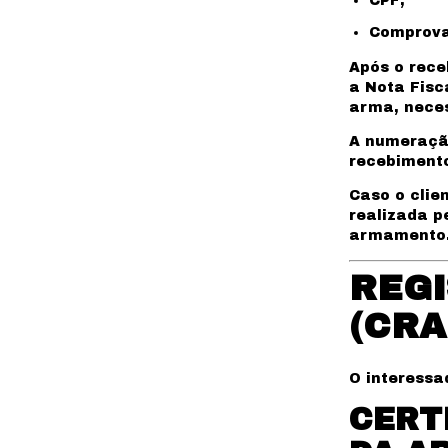
CPF;
Comprova
Após o rec
a Nota Fisc
arma, neces
A numeraçã
recebimento
Caso o clie
realizada p
armamento
REGI
(CRA
O interessa
CERT