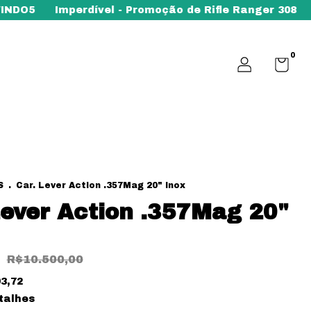
mperdível - Promoção de Rifle Ranger 308
Toda a Lo
0
S
.
Car. Lever Action .357Mag 20" Inox
Lever Action .357Mag 20"
R$10.500,00
3,72
talhes