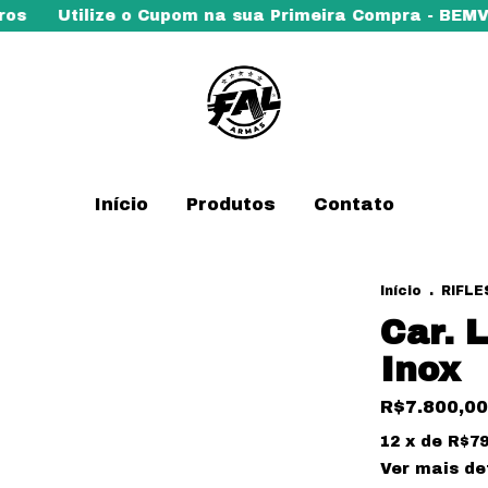
ize o Cupom na sua Primeira Compra - BEMVINDO5
I
Início
Produtos
Contato
Início
.
RIFLE
Car. 
Inox
R$7.800,00
12
x de
R$79
Ver mais de