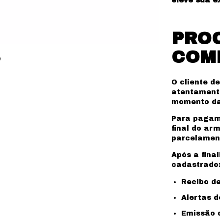
eleve sua ex
PRO
COMP
O cliente de
atentamente
momento da
Para pagame
final do ar
parcelament
Após a fina
cadastrado
Recibo d
Alertas 
Emissão d