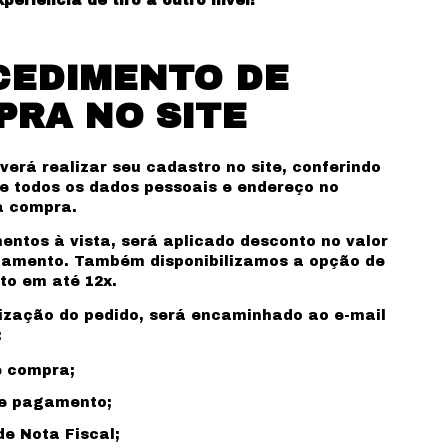
periência de tiro a outro nível!
CEDIMENTO DE
RA NO SITE
verá realizar seu cadastro no site, conferindo
 todos os dados pessoais e endereço no
 compra.
ntos à vista, será aplicado desconto no valor
mamento. Também disponibilizamos a opção de
o em até 12x.
lização do pedido, será encaminhado ao e-mail
:
e compra;
de pagamento;
e Nota Fiscal;