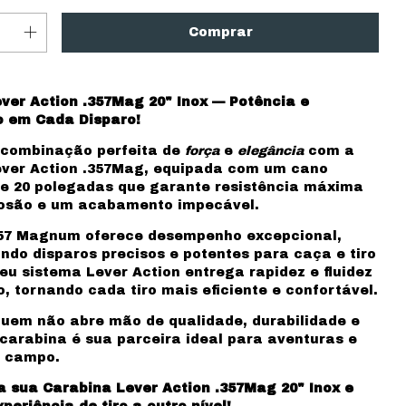
ver Action .357Mag 20" Inox — Potência e
o em Cada Disparo!
 combinação perfeita de
força
e
elegância
com a
ver Action .357Mag, equipada com um cano
de 20 polegadas que garante resistência máxima
rosão e um acabamento impecável.
357 Magnum oferece desempenho excepcional,
ndo disparos precisos e potentes para caça e tiro
Seu sistema Lever Action entrega rapidez e fluidez
, tornando cada tiro mais eficiente e confortável.
quem não abre mão de qualidade, durabilidade e
a carabina é sua parceira ideal para aventuras e
m campo.
a sua Carabina Lever Action .357Mag 20" Inox e