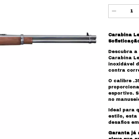
Carabina Le
Sofisticaçã
Descubra a
Carabina Le
inoxidável 
contra cor
O calibre .
proporciona
esportivo. 
no manuseio
Ideal para 
estilo, est
desafios e
Garanta já 