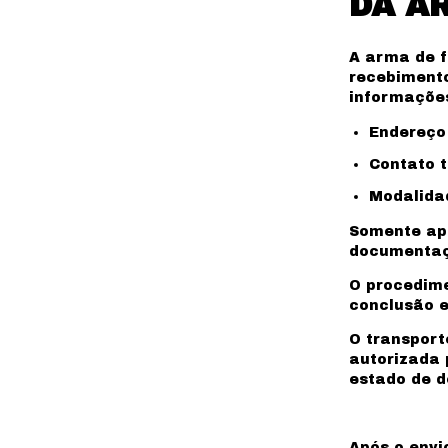
DA A
A arma de f
recebimento
informaçõe
Endereço
Contato t
Modalidad
Somente apó
documentaçõ
O procedime
conclusão e
O transport
autorizada 
estado de d
Após o envi